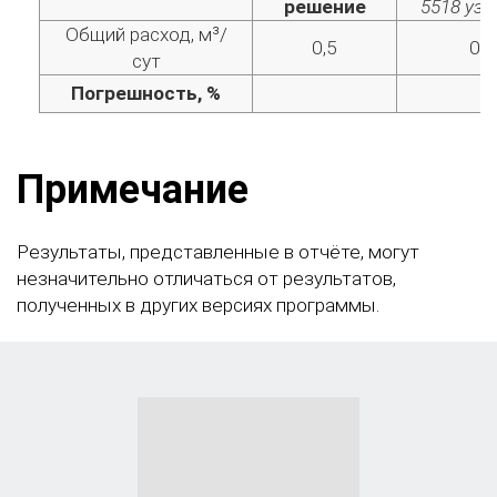
решение
5518 узл
Общий расход, м³/
0,5
0,
сут
Погрешность, %
0
Примечание
Результаты, представленные в отчёте, могут
незначительно отличаться от результатов,
полученных в других версиях программы.